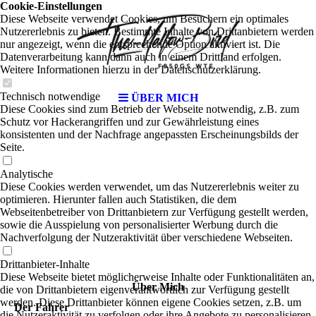
Cookie-Einstellungen
Diese Webseite verwendet Cookies, um Besuchern ein optimales
Nutzererlebnis zu bieten. Bestimmte Inhalte von Drittanbietern werden
nur angezeigt, wenn die entsprechende Option aktiviert ist. Die
Datenverarbeitung kann dann auch in einem Drittland erfolgen.
Weitere Informationen hierzu in der Datenschutzerklärung.
Technisch notwendige
ÜBER MICH
Diese Cookies sind zum Betrieb der Webseite notwendig, z.B. zum
Schutz vor Hackerangriffen und zur Gewährleistung eines
konsistenten und der Nachfrage angepassten Erscheinungsbilds der
Seite.
Analytische
Diese Cookies werden verwendet, um das Nutzererlebnis weiter zu
optimieren. Hierunter fallen auch Statistiken, die dem
Webseitenbetreiber von Drittanbietern zur Verfügung gestellt werden,
sowie die Ausspielung von personalisierter Werbung durch die
Nachverfolgung der Nutzeraktivität über verschiedene Webseiten.
Drittanbieter-Inhalte
Diese Webseite bietet möglicherweise Inhalte oder Funktionalitäten an,
Über Mich
die von Drittanbietern eigenverantwortlich zur Verfügung gestellt
werden. Diese Drittanbieter können eigene Cookies setzen, z.B. um
Der Fahrer
die Nutzeraktivität zu verfolgen oder ihre Angebote zu personalisieren